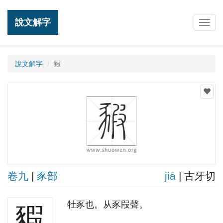
說文解字
Togg
navig
說文解字
豭
卷九
|
豕部
jiā
| 古牙切
牡豕也。从豕叚聲。
豭