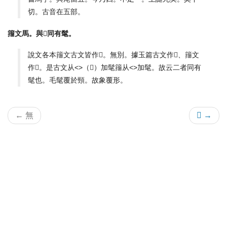
切。古音在五部。
籒文馬。與𢒠同有髦。
說文各本籒文古文皆作𢒠。無別。據玉篇古文作𢒠、籒文
作𢒗。是古文从<>（𢁓）加髦籒从<>加髦。故云二者同有
髦也。毛髦覆於頸。故象覆形。
← 無
𨽥 →