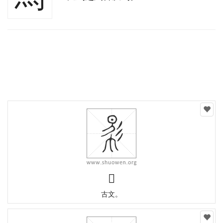
𢒠
古文。