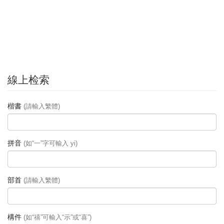
線上检索
楷書
(請輸入繁體)
拼音
(如“一”字可輸入 yi)
部首
(請輸入繁體)
構件
(如“禧”可輸入“示”或“喜”)