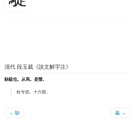
清代 段玉裁《說文解字注》
駃騠也。从馬。是聲。
杜兮切。十六部。
← 駃
驘 →