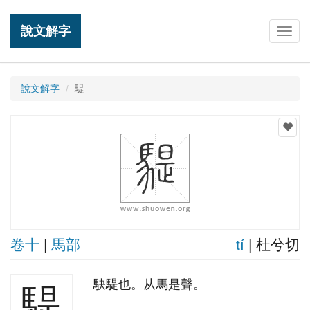
說文解字
Togg
navig
說文解字
騠
卷十
|
馬部
tí
| 杜兮切
駃騠也。从馬是聲。
騠