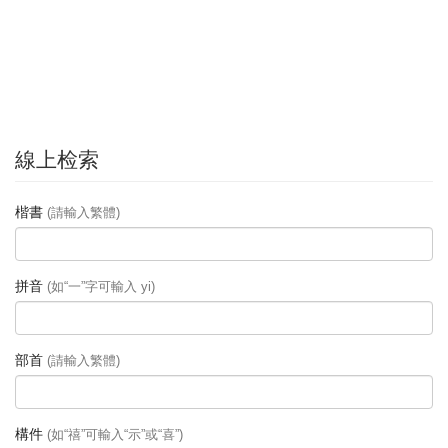
線上检索
楷書
(請輸入繁體)
拼音
(如“一”字可輸入 yi)
部首
(請輸入繁體)
構件
(如“禧”可輸入“示”或“喜”)