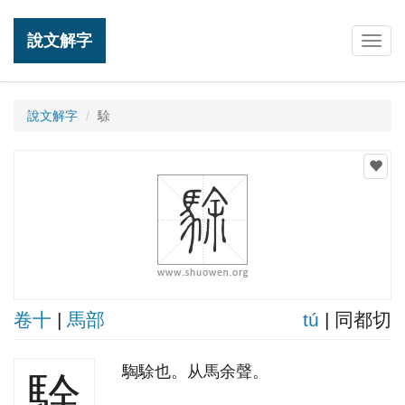
說文解字
Togg
navig
說文解字
駼
卷十
|
馬部
tú
| 同都切
騊駼也。从馬余聲。
駼