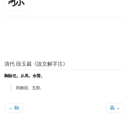
清代 段玉裁《說文解字注》
騊駼也。从馬。余聲。
同都切。五部。
← 騊
驫 →