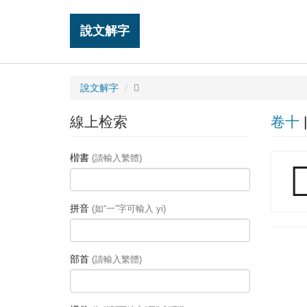
說文解字
說文解字
𩢲
線上检索
卷十
楷書
(請輸入繁體)

拼音
(如“一”字可輸入 yi)
部首
(請輸入繁體)