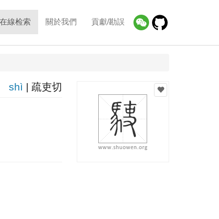
在線检索
關於我們
貢獻/勘誤
shì
| 疏吏切