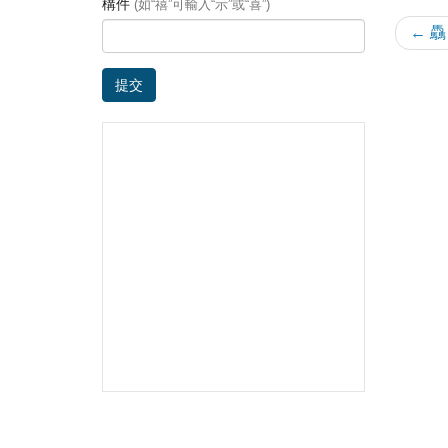
構件
(如“禧”可輸入“示”或“喜”)
← 驫
提交