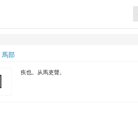
|
馬部
疾也。从馬吏聲。
