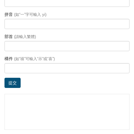
拼音
(如“一”字可輸入 yi)
部首
(請輸入繁體)
構件
(如“禧”可輸入“示”或“喜”)
提交