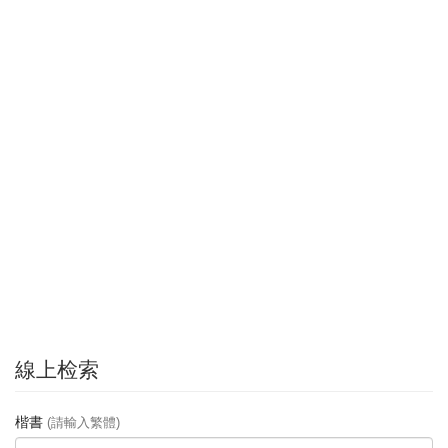
線上检索
楷書
(請輸入繁體)