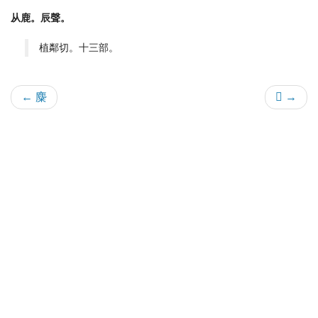
从鹿。辰聲。
植鄰切。十三部。
← 麋
𪊨 →