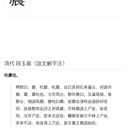
清代 段玉裁《說文解字注》
牝麋也。
釋獸曰。麋、牡麔。牝麎。吉日其祁孔有箋云。祁當作
麎。麎、麎牝也。大司馬注。鄭司農曰。五歲爲愼。後
鄭云。愼讀爲麎。麋牝曰麎。按麎在漢時必讀與祁音
同。故後鄭得定詩之祁爲麎。字林麎讀上尸反。徐音
同。沈市尸反。皆本古說也。爾雅音義引字林上尸反。
宋本不誤。俗改爲上刃反。葢古書之難讀如此。