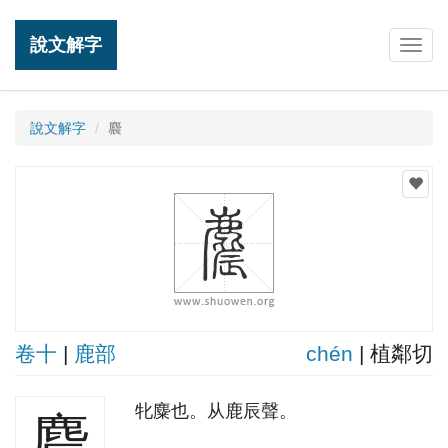
說文解字
Togg
navig
說文解字
麎
卷十
|
鹿部
chén
| 植鄰切
牝麋也。从鹿辰聲。
麎