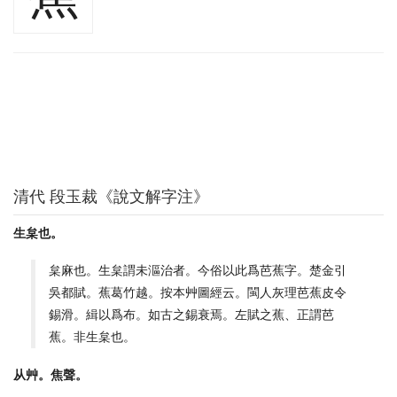
清代 段玉裁《說文解字注》
生枲也。
枲麻也。生枲謂未漚治者。今俗以此爲芭蕉字。楚金引
吳都賦。蕉葛竹越。按本艸圖經云。閩人灰理芭蕉皮令
錫滑。緝以爲布。如古之錫衰焉。左賦之蕉、正謂芭
蕉。非生枲也。
从艸。焦聲。