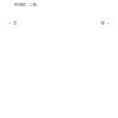
卽消切。二部。
← 茭
噭 →