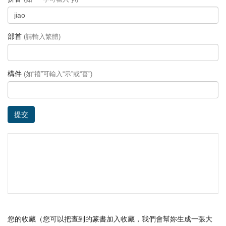
部首
(請輸入繁體)
構件
(如“禧”可輸入“示”或“喜”)
提交
您的收藏（您可以把查到的篆書加入收藏，我們會幫妳生成一張大