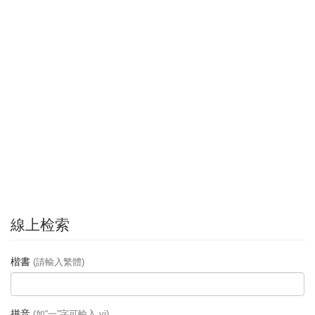
線上检索
楷書
(請輸入繁體)
拼音
(如“一”字可輸入 yi)