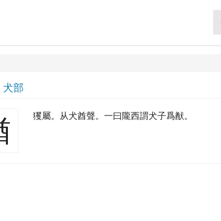
|
犬部
玃屬。从犬酋聲。一曰隴西謂犬子爲猷。
猶