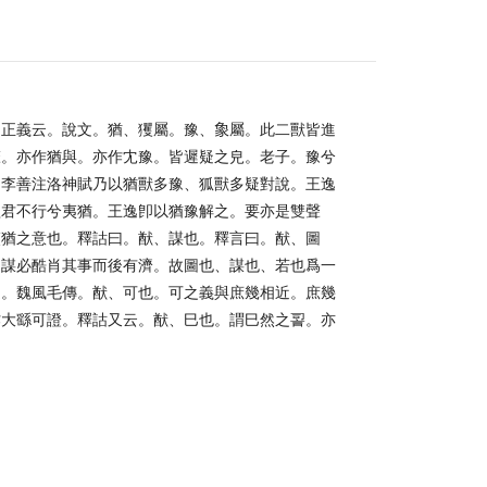
正義云。說文。猶、玃屬。豫、𧰼屬。此二獸皆進
聲。亦作猶與。亦作冘豫。皆遲疑之皃。老子。豫兮
。李善注洛神賦乃以猶獸多豫、狐獸多疑對說。王逸
歌君不行兮夷猶。王逸卽以猶豫解之。要亦是雙聲
夷猶之意也。釋詁曰。猷、謀也。釋言曰。猷、圖
圖謀必酷肖其事而後有濟。故圖也、謀也、若也爲一
之。魏風毛傳。猷、可也。可之義與庶幾相近。庶幾
作大繇可證。釋詁又云。猷、巳也。謂巳然之䛐。亦