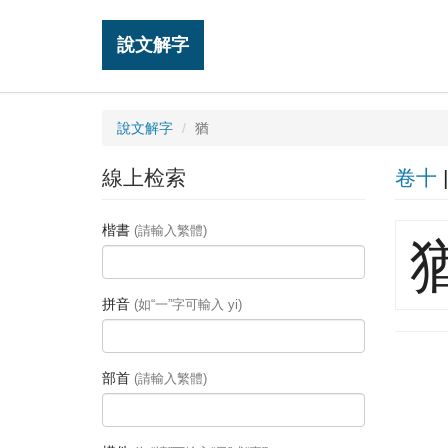
說文解字
說文解字
猶
線上检索
卷十
楷書
(請輸入繁體)
拼音
(如“一”字可輸入 yi)
部首
(請輸入繁體)