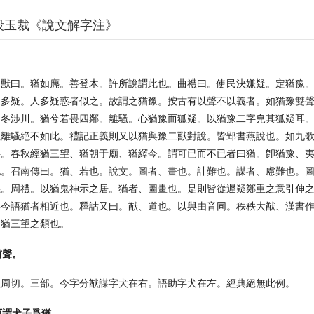
段玉裁《說文解字注》
釋獸曰。猶如麂。善登木。許所說謂此也。曲禮曰。使民決嫌疑。定猶豫。
退多疑。人多疑惑者似之。故謂之猶豫。按古有以聲不以義者。如猶豫雙
如冬涉川。猶兮若畏四鄰。離騷。心猶豫而狐疑。以猶豫二字皃其狐疑耳
注離騷絶不如此。禮記正義則又以猶與豫二獸對說。皆郢書燕說也。如九
字。春秋經猶三望、猶朝于廟、猶繹今。謂可已而不已者曰猶。卽猶豫、
也。召南傳曰。猶、若也。說文。圖者、畫也。計難也。謀者、慮難也。
義。周禮。以猶鬼神示之居。猶者、圖畫也。是則皆從遲疑鄭重之意引伸
與今語猶者相近也。釋詁又曰。猷、道也。以與由音同。秩秩大猷、漢書
卽猶三望之類也。
酋聲。
以周切。三部。今字分猷謀字犬在右。語助字犬在左。經典絕無此例。
西謂犬子爲猶。