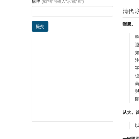
構件
(如“禧”可輸入“示”或“喜”)
清代 
玃屬。
提交
从犬。
一曰隴