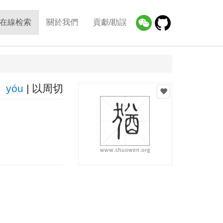
在線检索
關於我們
貢獻/勘誤
yóu
| 以周切