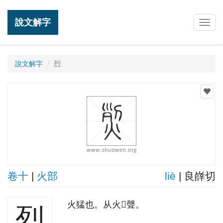
說文解字
Togg
navig
說文解字
烈
卷十
|
火部
liè
| 良嶭切
火猛也。从火𠛱聲。
烈