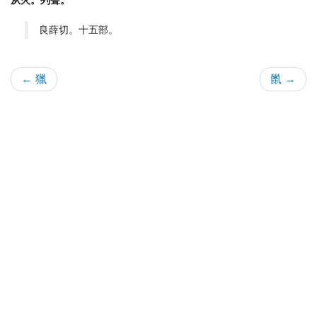
从火。列聲。
良薛切。十五部。
← 獵
巤 →