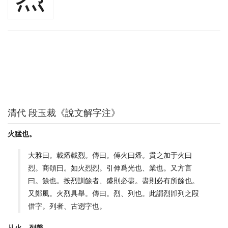
清代 段玉裁《說文解字注》
火猛也。
大雅曰。載燔載烈。傳曰。傅火曰燔。貫之加于火曰
烈。商頌曰。如火烈烈。引伸爲光也、業也。又方言
曰。餘也。按烈訓餘者、盛則必盡。盡則必有所餘也。
又鄭風。火烈具舉。傳曰。烈、列也。此謂烈卽列之叚
借字。列者、古迾字也。