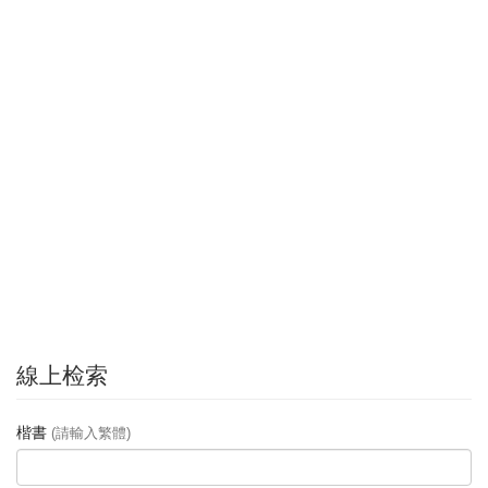
線上检索
楷書
(請輸入繁體)