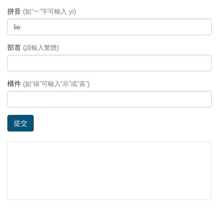
拼音
(如“一”字可輸入 yi)
部首
(請輸入繁體)
構件
(如“禧”可輸入“示”或“喜”)
提交