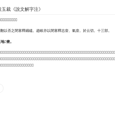
段玉裁《說文解字注》
从壷。壷不得渫也。
虞翻以否之閉塞釋絪縕。趙岐亦以閉塞釋志壹、氣壹。於云切。十三部。
地𡔹㚃。
辭傳文。今周易作絪縕。他書作煙煴、氤氲。蔡邕注典引曰。煙煙煴煴、陰陽和一相扶皃也。張載注魯靈光殿賦曰。煙煴、天地
曰不得渫也者、謂元氣渾然吉凶未分。故其字从吉凶在壺中會意。合二字爲雙聲曡韵。實合二字爲一字。文言傳曰。與鬼神合其吉
、構精皆釋致一之義。其轉語爲抑鬱。