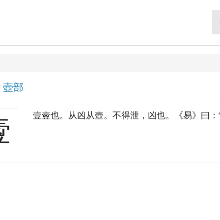
|
壺部
壹㚃也。从凶从壺。不得泄，凶也。《易》曰：“
㚃