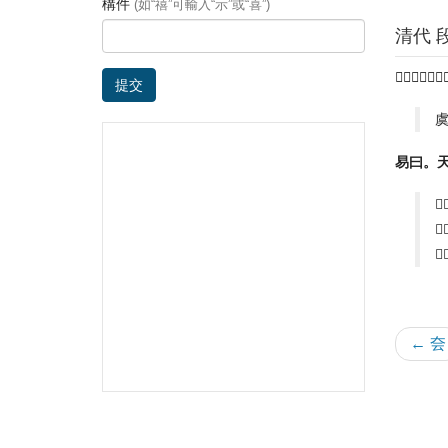
構件
(如“禧”可輸入“示”或“喜”)
清代 
𡔹㚃也从凶。
提交
易曰。天

之
㚃
← 夽