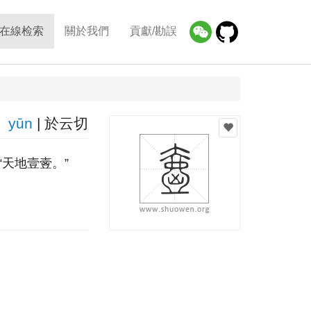
在線检索
關於我們
貢獻/勘誤
yūn
| 於云切
天地壹㚃。”