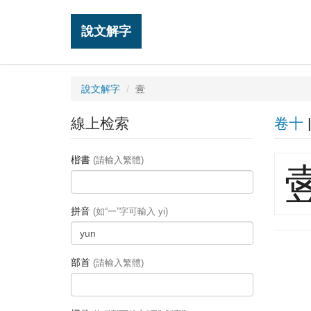
說文解字
說文解字
㚃
線上检索
卷十
楷書
(請輸入繁體)
拼音
(如“一”字可輸入 yi)
部首
(請輸入繁體)