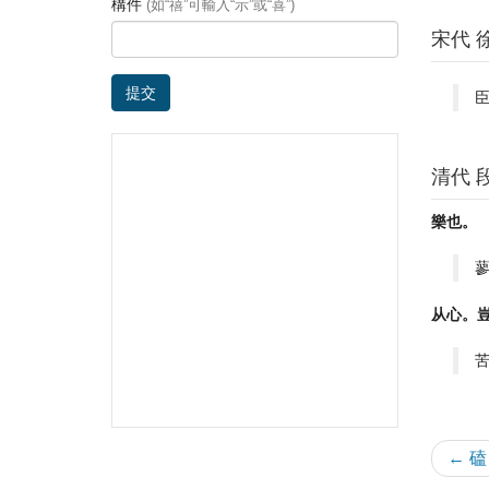
構件
(如“禧”可輸入“示”或“喜”)
宋代 
提交
清代 
樂也。
从心。
← 磕