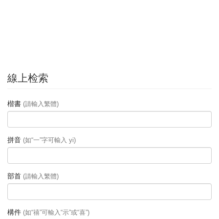
線上检索
楷書
(請輸入繁體)
拼音
(如“一”字可輸入 yi)
部首
(請輸入繁體)
構件
(如“禧”可輸入“示”或“喜”)