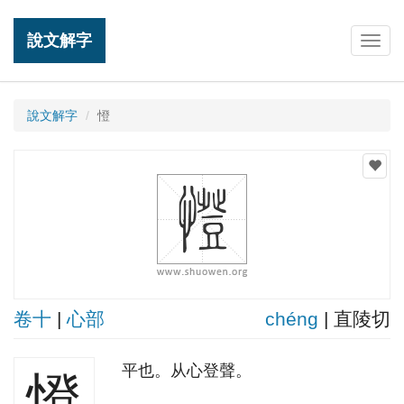
說文解字
Togg
navig
說文解字
憕
卷十
|
心部
chénɡ
| 直陵切
平也。从心登聲。
憕