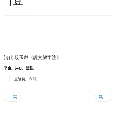
清代 段玉裁《說文解字注》
平也。从心。登聲。
直陵切。六部。
← 憲
戁 →