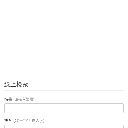
線上检索
楷書
(請輸入繁體)
拼音
(如“一”字可輸入 yi)