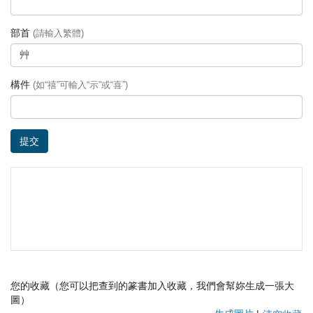
部首
(請輸入繁體)
構件
(如“禧”可輸入“示”或“喜”)
提交
您的收藏（您可以把查到的篆書加入收藏，我們會幫妳生成一張大
圖）