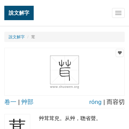
說文解字
Togg
navig
說文解字
茸
卷一
|
艸部
rónɡ
| 而容切
艸茸茸皃。从艸，聦省聲。
茸