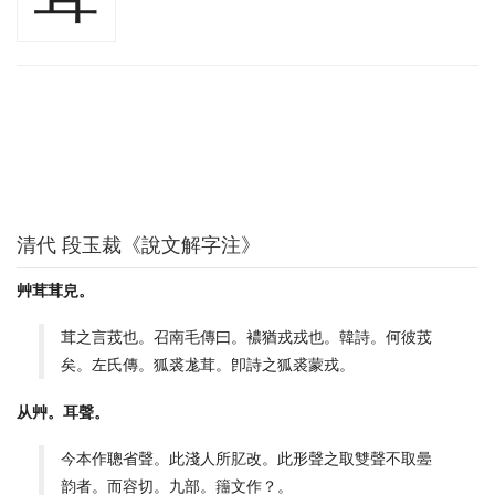
清代 段玉裁《說文解字注》
艸茸茸皃。
茸之言茙也。召南毛傳曰。襛猶戎戎也。韓詩。何彼茙
矣。左氏傳。狐裘尨茸。卽詩之狐裘蒙戎。
从艸。耳聲。
今本作聰省聲。此淺人所肊改。此形聲之取雙聲不取㬪
韵者。而容切。九部。籒文作？。