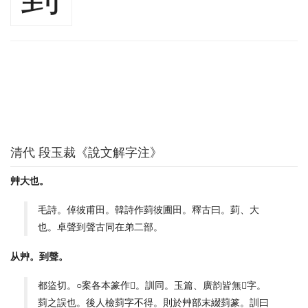
清代 段玉裁《說文解字注》
艸大也。
毛詩。倬彼甫田。韓詩作菿彼圃田。釋古曰。菿、大
也。卓聲到聲古同在弟二部。
从艸。到聲。
都盜切。○案各本篆作𦳙。訓同。玉篇、廣韵皆無𦳙字。
菿之誤也。後人檢菿字不得。則於艸部末綴菿篆。訓曰