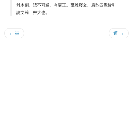
艸木倒。語不可通。今更正。爾雅釋文、廣韵四覺皆引
說文菿、艸大也。
← 禂
道 →