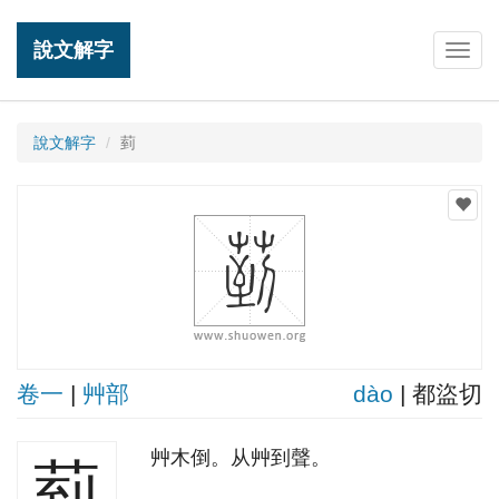
說文解字
Togg
navig
說文解字
菿
卷一
|
艸部
dào
| 都盜切
艸木倒。从艸到聲。
菿