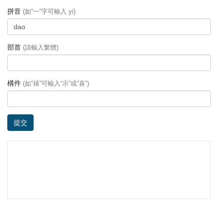
拼音
(如“一”字可輸入 yi)
部首
(請輸入繁體)
構件
(如“禧”可輸入“示”或“喜”)
提交