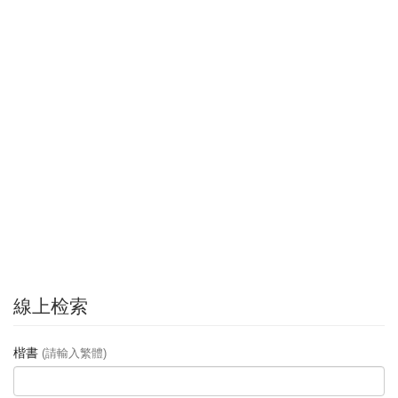
線上检索
楷書
(請輸入繁體)