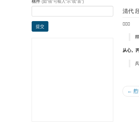
構件
(如“禧”可輸入“示”或“喜”)
清代 
𢝊也。
提交
从心。
← 憌