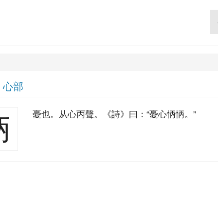
|
心部
憂也。从心丙聲。《詩》曰：“憂心怲怲。”
怲