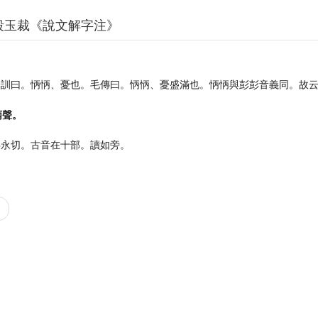
段玉裁《說文解字注》
釋訓曰。怲怲、憂也。毛傳曰。怲怲、憂盛滿也。怲怲與彭彭音義同。故
丙聲。
兵永切。古音在十部。讀如旁。