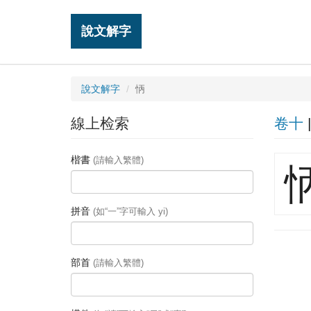
說文解字
說文解字
怲
線上检索
卷十
楷書
(請輸入繁體)
拼音
(如“一”字可輸入 yi)
部首
(請輸入繁體)