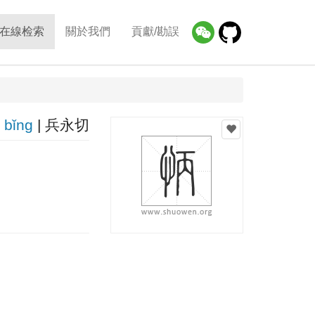
在線检索
關於我們
貢獻/勘誤
bǐnɡ
| 兵永切