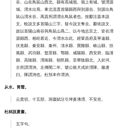
谷。山在鳥鼠山西北。縣有高城嶺。嶺上有城。號渭源
城。渭水出焉。東北流逕首陽縣西與別源合。別源出鳥
鼠山渭水谷。禹貢所謂渭出鳥鼠者也。按酈注葢本說
文。較說文多首陽山三字。疑今說文奪去。酈依說文、
故以首陽山南谷與鳥鼠山爲二。以今地志言之。皆在渭
源縣西。相歫甚近。今渭水出此。經鞏昌府及寧遠縣、
伏羌縣、秦安縣、秦州、淸水縣、寶雞縣、岐山縣、扶
風縣、武功縣、盩庢縣、鄠縣、咸陽縣、西安府、臨潼
縣、高陵縣、渭南縣、朝邑縣。至華陰縣北。入於河。
古所謂渭汭。左傳閔二年。虢公敗犬戎於渭隊。服虔
曰。隊謂汭也。杜預本作渭汭。
从水。胃聲。
云貴切。十五部。洞簫賦注引埤蒼沸渭、不安皃。
杜林說夏書。
五字句。