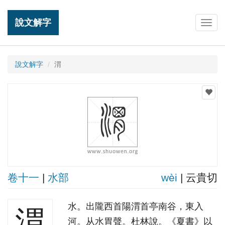
說文解字
Togg
navig
說文解字
渭
卷十一
|
水部
wèi
| 云貴切
水。出隴西首陽渭首亭南谷，東入
渭
河。从水胃聲。杜林說。《夏書》以