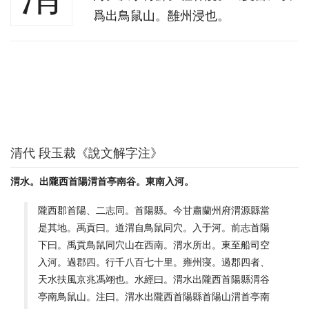
爲出鳥鼠山。雝州浸也。
清代 段玉裁《說文解字注》
渭水。出隴西首陽渭首亭南谷。東南入河。
隴西郡首陽、二志同。首陽縣。今甘肅蘭州府渭源縣當
是其地。禹貢曰。道渭自鳥鼠同穴。入于河。前志首陽
下曰。禹貢鳥鼠同穴山在西南。渭水所出。東至船司空
入河。過郡四。行千八百七十里。雍州寖。過郡四者、
天水扶風京兆馮翊也。水經曰。渭水出隴西首陽縣渭谷
亭南鳥鼠山。注曰。渭水出隴西首陽縣首陽山渭首亭南