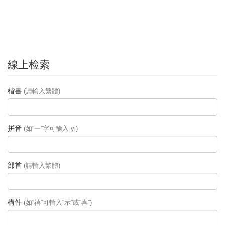
線上检索
楷書
(請輸入繁體)
拼音
(如“一”字可輸入 yi)
部首
(請輸入繁體)
構件
(如“禧”可輸入“示”或“喜”)