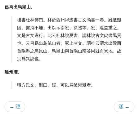
㠯爲出烏鼠山。
後書杜林傳曰。林於西州得漆書古文尙書一卷。雖遭艱
困。握持不離。出以示衞宏、徐巡等。宏、巡益重之。
於是古文遂行。此云杜林說夏書、謂林說古文尙書禹貢
也。云㠯爲出鳥鼠山者、冡上省文。謂杜云渭水出隴西
首陽縣之鳥鼠山。鳥鼠山與首陽山南谷同縣而異地。故
別爲異說也。
雝州濅。
職方氏文。鄭曰。浸、可以爲陂灌漑者。
← 涇
漾 →