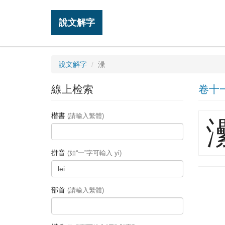
說文解字
說文解字
㶟
線上检索
卷十
楷書
(請輸入繁體)
拼音
(如“一”字可輸入 yi)
部首
(請輸入繁體)