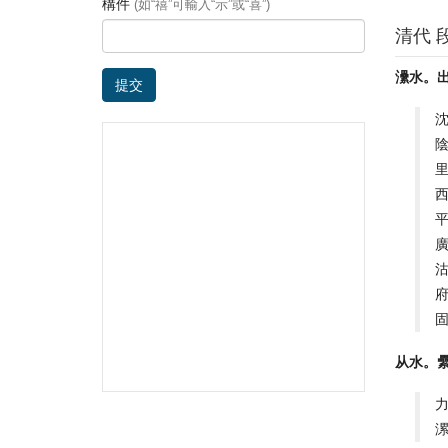
構件
(如“禧”可輸入“示”或“喜”)
清代 
㶟水。
提交
从水。