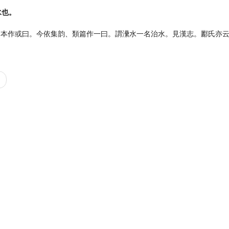
水也。
各本作或曰。今依集韵、類篇作一曰。謂㶟水一名治水。見漢志。酈氏亦