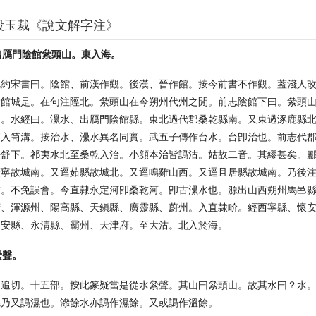
段玉裁《說文解字注》
出鴈門陰館絫頭山。東入海。
沈約宋書曰。陰館、前漢作觀。後漢、晉作館。按今前書不作觀。葢淺人
陰館城是。在句注陘北。絫頭山在今朔州代州之閒。前志陰館下曰。絫頭
里。水經曰。㶟水、出鴈門陰館縣。東北過代郡桑乾縣南。又東過涿鹿縣
西入笥溝。按治水、㶟水異名同實。武五子傳作台水。台卽治也。前志代
平舒下。祁夷水北至桑乾入治。小顔本治皆譌沽。姑故二音。其繆甚矣。
廣寧故城南。又逕茹縣故城北。又逕鳴雞山西。又逕且居縣故城南。乃後
沽。不免誤會。今直隷永定河卽桑乾河。卽古㶟水也。源出山西朔州馬邑
府、渾源州、陽高縣、天鎭縣、廣靈縣、蔚州。入直隷畍。經西寧縣、懷
固安縣、永淸縣、霸州、天津府。至大沽。北入於海。
纍聲。
力追切。十五部。按此篆疑當是從水絫聲。其山曰絫頭山。故其水曰？水
漯乃又譌濕也。㵕餘水亦譌作濕餘。又或譌作溫餘。