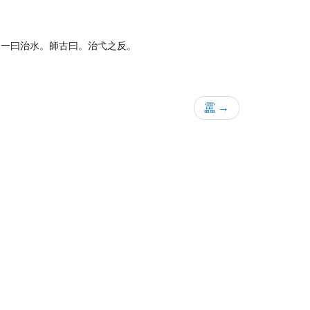
云一曰治水。師古曰。治弋之反。
靁 →