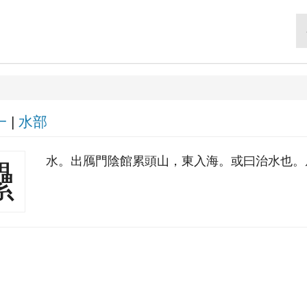
一
|
水部
水。出鴈門陰館累頭山，東入海。或曰治水也。
㶟