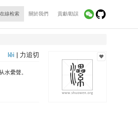
在線检索
關於我們
貢獻/勘誤
lěi
| 力追切
从水纍聲。