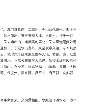
改也。鴈門郡陰館、二志同。今山西代州州北四十里
山、治水所出。東至泉州入海。過郡六。行千一百
北。又東過出山。過廣陽薊縣北。又東至漁陽雍奴縣
郡且如下。于延水出塞外。東至廣寧入治。今本無廣
酈云。地理志于延水東至廣寧入治、非是。謂于延逕
注於㶟水。不當云在廣寧入治也。新挍水經注改治作
縣洪濤山。會灰河。經馬邑縣、山陰縣、應州、大同
安縣、保安州、懷來縣、昌平州、宛平縣、良鄉縣、
。今字絫作累。又與纍相亂。水經注作濕水者、㵕作