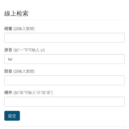
線上检索
楷書
(請輸入繁體)
拼音
(如“一”字可輸入 yi)
部首
(請輸入繁體)
構件
(如“禧”可輸入“示”或“喜”)
提交