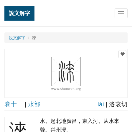
說文解字
Togg
navig
說文解字
淶
卷十一
|
水部
lái
| 洛哀切
水。起北地廣昌，東入河。从水來
淶
聲。幷州浸。