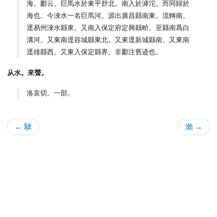
海。酈云。巨馬水於東平舒北。南入於滹沱。而同歸於
海也。今淶水一名巨馬河。源出廣昌縣南東。流轉南。
逕易州淶水縣東。又南入保定府定興縣畍。至縣南爲白
溝河。又東南逕容城縣東北。又東逕新城縣南。又東南
逕雄縣西。又東入保定縣界。非酈注舊迹也。
从水。來聲。
洛哀切。一部。
← 騋
瀨 →