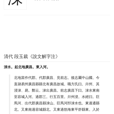
清代 段玉裁《說文解字注》
淶水。起北地廣昌。東入河。
北地當作代郡。代郡廣昌、見前志。後志屬中山國。今
直隷易州廣昌縣縣北有廣昌故城。職方氏曰。幷州、其
浸淶、易。鄭云。淶出廣昌。前志廣昌下曰。淶水東南
至容城入河。過郡三。行五百里。幷州浸。水經曰。巨
馬河、出代郡廣昌縣淶山。巨馬河卽淶水也。東過逎縣
北。又東南過容城縣北。又東過勃海東平舒縣東。入於