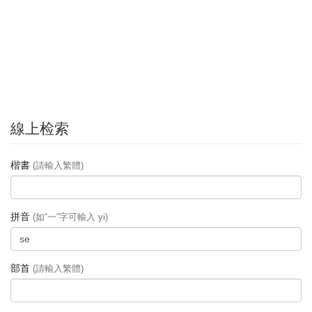
線上检索
楷書
(請輸入繁體)
拼音
(如“一”字可輸入 yi)
部首
(請輸入繁體)