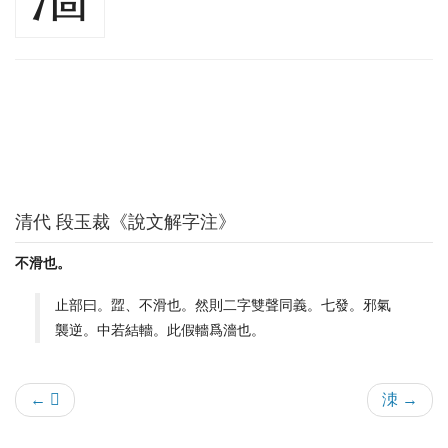
清代 段玉裁《說文解字注》
不滑也。
止部曰。歰、不滑也。然則二字雙聲同義。七發。邪氣
襲逆。中若結轖。此假轖爲濇也。
← 𢥛
洓 →