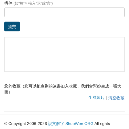
構件
(如“禧”可輸入“示”或“喜”)
提交
您的收藏（您可以把查到的篆書加入收藏，我們會幫妳生成一張大
圖）
生成圖片
|
清空收藏
© Copyright 2006-2026
說文解字
ShuoWen.ORG
All rights