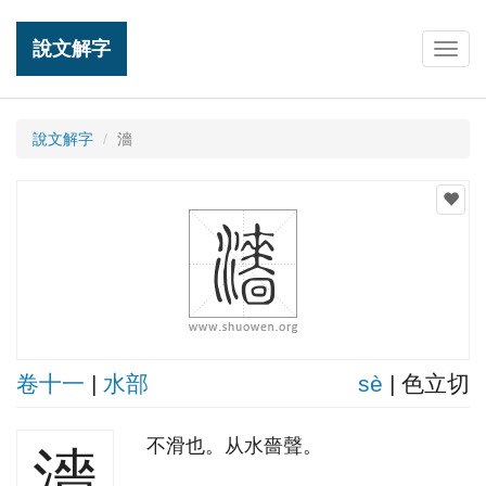
說文解字
Togg
navig
說文解字
濇
卷十一
|
水部
sè
| 色立切
不滑也。从水嗇聲。
濇