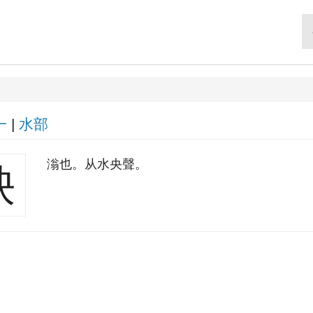
一
|
水部
滃也。从水央聲。
泱