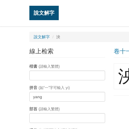
說文解字
說文解字
泱
線上检索
卷十
楷書
(請輸入繁體)
拼音
(如“一”字可輸入 yi)
部首
(請輸入繁體)