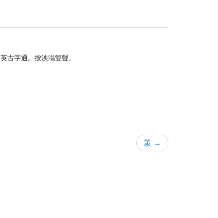
與英古字通。按泱滃雙聲。
羕 →