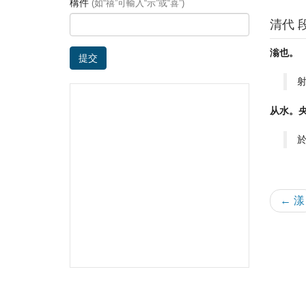
構件
(如“禧”可輸入“示”或“喜”)
清代 
滃也。
提交
从水。
← 漾