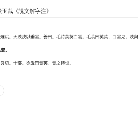
段玉裁《說文解字注》
射雉賦。天泱泱以垂雲。善曰。毛詩英英白雲。毛萇曰英英、白雲皃。泱
央聲。
於良切。十部。徐爰曰音英。音之轉也。