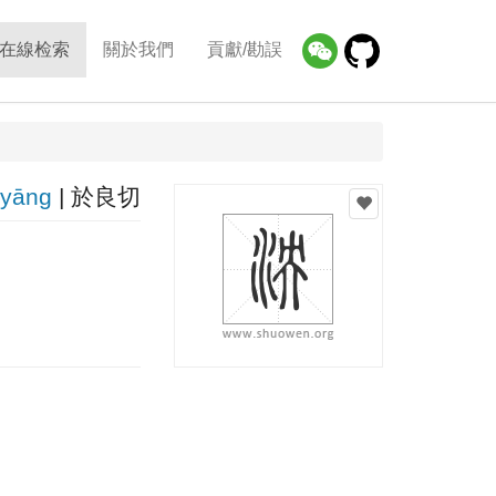
在線检索
關於我們
貢獻/勘誤
yānɡ
| 於良切