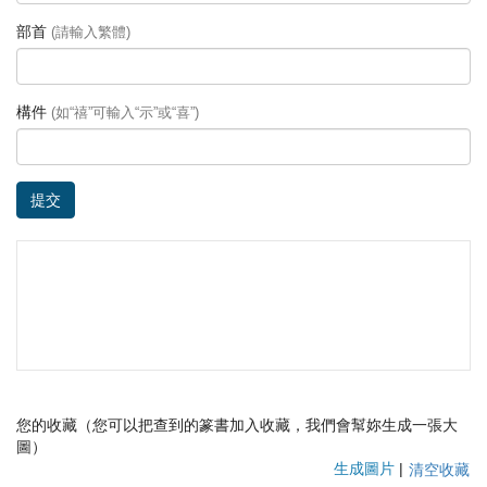
部首
(請輸入繁體)
構件
(如“禧”可輸入“示”或“喜”)
提交
您的收藏（您可以把查到的篆書加入收藏，我們會幫妳生成一張大
圖）
生成圖片
|
清空收藏