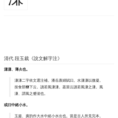
清代 段玉裁《說文解字注》
溓溓、薄仌也。
溓溓二字依文選注補。潘岳寡婦賦曰。水溓溓以微凝。
按食部䭑下云。讀若風溓溓。葢當云讀若風溓之溓。風
溓、謂風之蹙淩也。
或曰中絕小水。
玉篇、廣韵作大水中絕小水出也。當是古人所見完本。