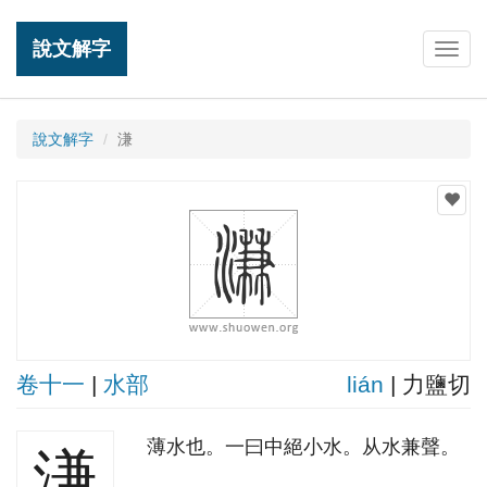
說文解字
Togg
navig
說文解字
溓
卷十一
|
水部
lián
| 力鹽切
薄水也。一曰中絕小水。从水兼聲。
溓