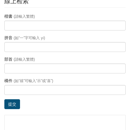
線上检索
楷書
(請輸入繁體)
拼音
(如“一”字可輸入 yi)
部首
(請輸入繁體)
構件
(如“禧”可輸入“示”或“喜”)
提交