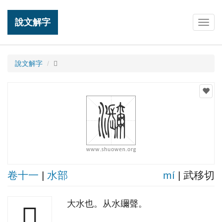
說文解字
Togg
navig
說文解字
𤅤
卷十一
|
水部
mí
| 武移切
大水也。从水镾聲。
𤅤