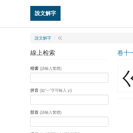
說文解字
說文解字
巜
線上检索
卷十
楷書
(請輸入繁體)
拼音
(如“一”字可輸入 yi)
部首
(請輸入繁體)