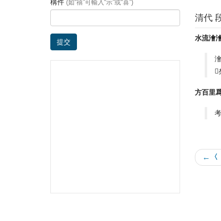
構件
(如“禧”可輸入“示”或“喜”)
清代 
水流澮
提交
澮

方百里
← 𡿨