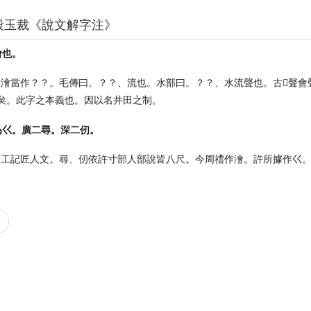
段玉裁《說文解字注》
澮也。
澮當作？？。毛傳曰。？？、流也。水部曰。？？、水流聲也。古𠯑聲會
矣。此字之本義也。因以名井田之制。
爲巜。廣二尋。深二仞。
考工記匠人文。尋、仞依許寸部人部說皆八尺。今周禮作澮。許所據作巜