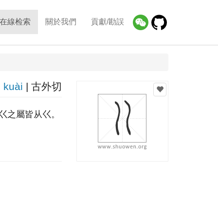
在線检索
關於我們
貢獻/勘誤
kuài
| 古外切
巜之屬皆从巜。