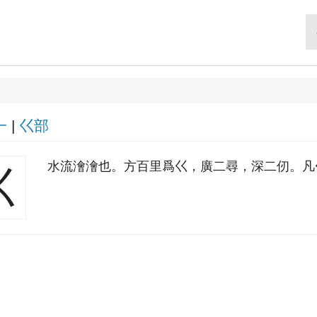
一
|
巜部
水流澮澮也。方百里爲巜，廣二尋，深二仞。凡
巜