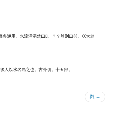
聲多通用。水流涓涓然曰𡿨。？？然則曰巜。巜大於
。後人以水名易之也。古外切。十五部。
粼 →