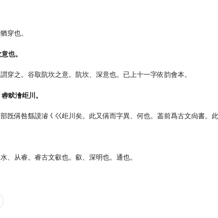
殘猶穿也。
坎意也。
？謂穿之。谷取阬坎之意。阬坎、深意也。已上十一字依韵會本。
。䜭畎澮歫川。
部旣偁咎䌛謨濬𡿨巜歫川矣。此又偁而字異、何也。葢前爲古文尙書。此
。
从水、从睿。睿古文叡也。叡、深明也。通也。