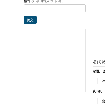
構件
(如“禧”可輸入“示”或“喜”)
提交
清代 
深通川
从𣦵谷。