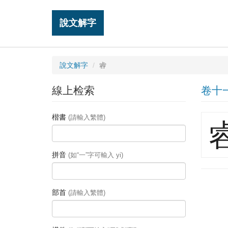
說文解字
說文解字
䜭
線上检索
卷十
楷書
(請輸入繁體)
拼音
(如“一”字可輸入 yi)
部首
(請輸入繁體)