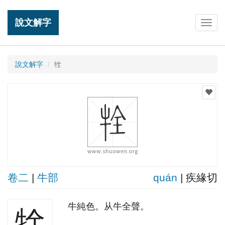
說文解字
Togg
navig
說文解字
牷
卷二
|
牛部
quán
| 疾緣切
牛純色。从牛全聲。
牷