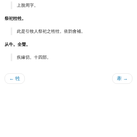
上脫周字。
祭祀牷牲。
此是引牧人祭祀之牲牷。依韵會補。
从牛。全聲。
疾緣切。十四部。
← 牲
牽 →