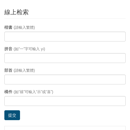
線上检索
楷書
(請輸入繁體)
拼音
(如“一”字可輸入 yi)
部首
(請輸入繁體)
構件
(如“禧”可輸入“示”或“喜”)
提交