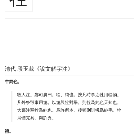
清代 段玉裁《說文解字注》
牛純色。
牧人注。鄭司農曰。牷、純也。按凡時事之牲用牷物。
凡外祭毀事用尨。以尨與牷對舉。則牷爲純色天知也。
大鄭注釋牷爲純也。爲許所本。後鄭則訓犧爲純毛。牷
爲體完具。與許異。
禮。