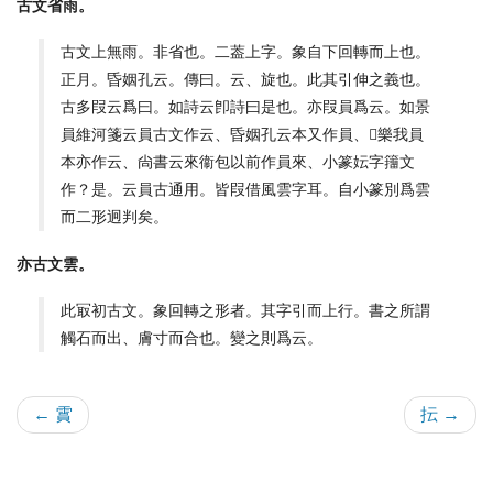
古文省雨。
古文上無雨。非省也。二葢上字。象自下回轉而上也。
正月。昏姻孔云。傳曰。云、旋也。此其引伸之義也。
古多叚云爲曰。如詩云卽詩曰是也。亦叚員爲云。如景
員維河箋云員古文作云、昏姻孔云本又作員、𦕼樂我員
本亦作云、尙書云來衞包以前作員來、小篆妘字籒文
作？是。云員古通用。皆叚借風雲字耳。自小篆別爲雲
而二形迥判矣。
亦古文雲。
此冣初古文。象回轉之形者。其字引而上行。書之所謂
觸石而出、膚寸而合也。變之則爲云。
← 霣
抎 →