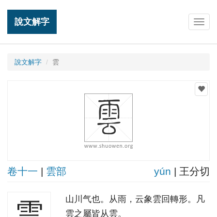
說文解字
Togg
navig
說文解字
雲
卷十一
|
雲部
yún
| 王分切
山川气也。从雨，云象雲回轉形。凡
雲
雲之屬皆从雲。