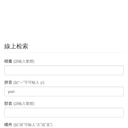
線上检索
楷書
(請輸入繁體)
拼音
(如“一”字可輸入 yi)
部首
(請輸入繁體)
構件
(如“禧”可輸入“示”或“喜”)