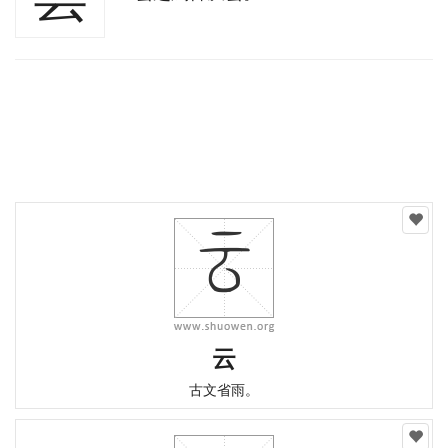
云
古文省雨。