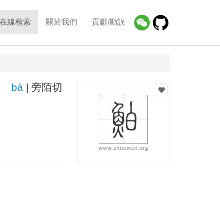
在線检索
關於我們
貢獻/勘誤
bà
| 旁陌切