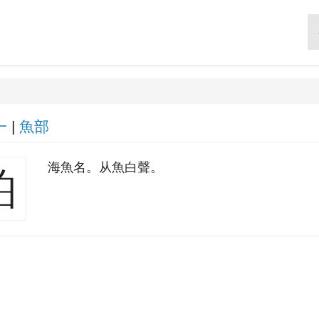
一
|
魚部
海魚名。从魚白聲。
鮊