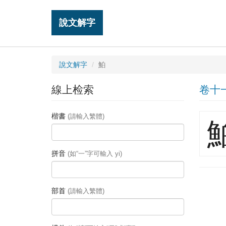
說文解字
說文解字
鮊
線上检索
卷十
楷書
(請輸入繁體)
拼音
(如“一”字可輸入 yi)
部首
(請輸入繁體)