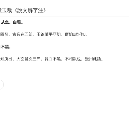
段玉裁《說文解字注》
。从魚。白聲。
陌切。古音在五部。玉篇讀平亞切。廣韵𧜗韵作𩹏。
白不黑。
未知所出。大玄昆次三曰。昆白不黑。不相親也。疑用此語。