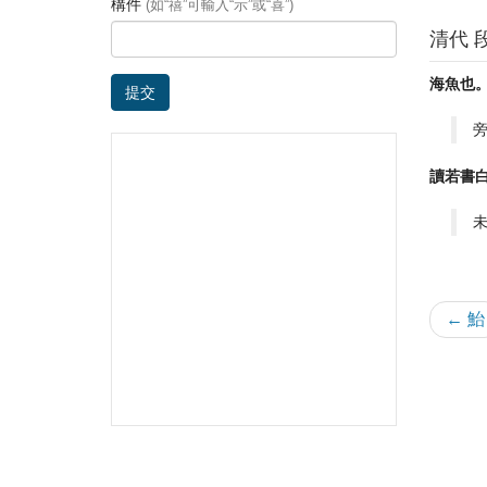
構件
(如“禧”可輸入“示”或“喜”)
清代 
海魚也
提交
旁
讀若書
← 鮐