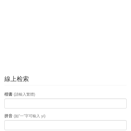
線上检索
楷書
(請輸入繁體)
拼音
(如“一”字可輸入 yi)