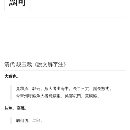
清代 段玉裁《說文解字注》
大鰕也。
見釋魚。郭云。鰕大者出海中。長二三丈。鬚長數丈。
今靑州呼鰕魚大者爲鰝鰕。吳都賦曰。罺鰝鰕。
从魚。高聲。
胡倒切。二部。