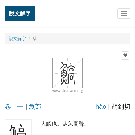
說文解字
Togg
navig
說文解字
鰝
卷十一
|
魚部
hào
| 胡到切
大鰕也。从魚高聲。
鰝