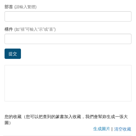
部首
(請輸入繁體)
構件
(如“禧”可輸入“示”或“喜”)
提交
您的收藏（您可以把查到的篆書加入收藏，我們會幫妳生成一張大
圖）
生成圖片
|
清空收藏