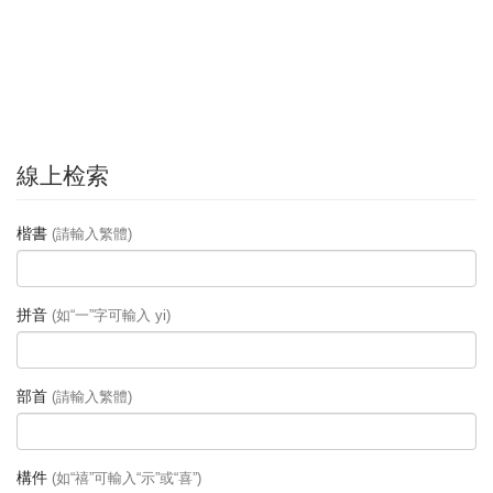
線上检索
楷書
(請輸入繁體)
拼音
(如“一”字可輸入 yi)
部首
(請輸入繁體)
構件
(如“禧”可輸入“示”或“喜”)