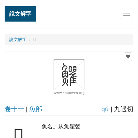
說文解字
Togg
navig
說文解字
𩽩
卷十一
|
魚部
qú
| 九遇切
魚名。从魚瞿聲。
𩽩