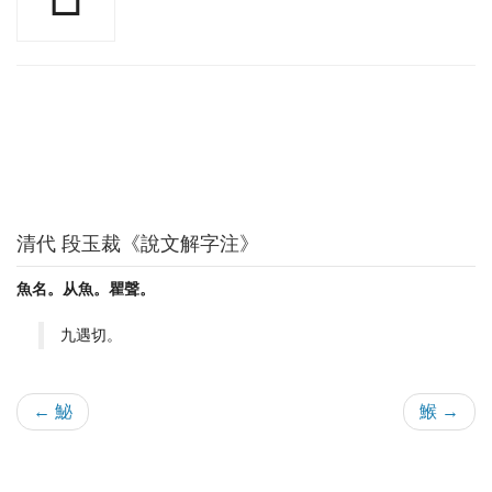
清代 段玉裁《說文解字注》
魚名。从魚。瞿聲。
九遇切。
← 鮅
鯸 →