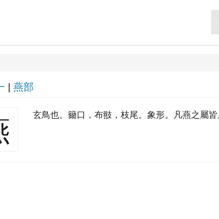
一
|
燕部
玄鳥也。籋口，布翄，枝尾。象形。凡燕之屬皆
燕