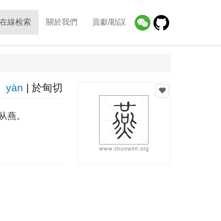
在線检索
關於我們
貢獻/勘誤
yàn
| 於甸切
从燕。