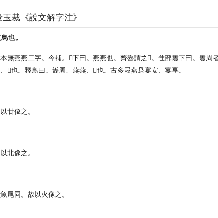
段玉裁《說文解字注》
玄鳥也。
本無燕燕二字。今補。𠃉下曰。燕燕也。齊魯謂之𠃉。隹部巂下曰。巂周
、𠃉也。釋鳥曰。巂周、燕燕、𠃉也。古多叚燕爲宴安、宴享。
故以廿像之。
故以北像之。
與魚尾同。故以火像之。