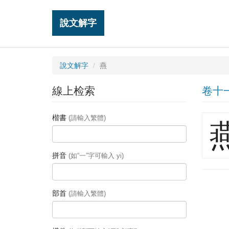
說文解字
說文解字
燕
線上检索
卷十
楷書
(請輸入繁體)
拼音
(如“一”字可輸入 yi)
部首
(請輸入繁體)