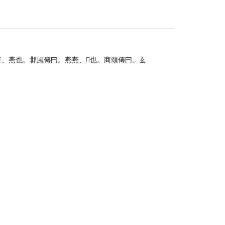
者、燕也。邶風傳曰。燕燕、𠃉也。商頌傳曰。玄