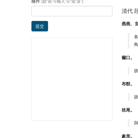
構件
(如“禧”可輸入“示”或“喜”)
清代 
燕燕、
提交
各
鳥
籋口。
布翄。
枝尾。
象形。