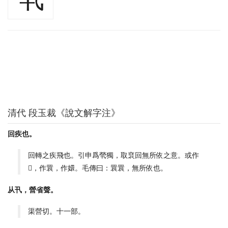
清代 段玉裁《說文解字注》
回疾也。
回轉之疾飛也。引申爲煢獨，取裵回無所依之意。或作
𢞛，作睘，作嬛。毛傳曰：睘睘，無所依也。
从卂，營省聲。
渠營切。十一部。