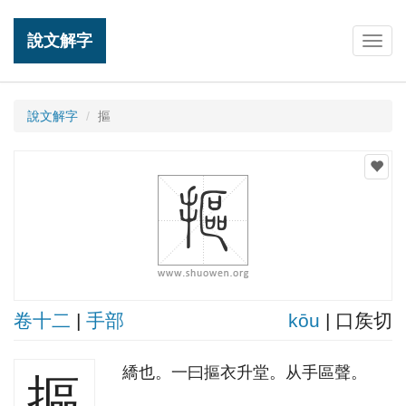
說文解字
Togg
navig
說文解字
摳
卷十二
|
手部
kōu
| 口矦切
繑也。一曰摳衣升堂。从手區聲。
摳