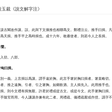
段玉裁《說文解字注》
攘汲古閣改作讓。誤。此與下文攘推也相聯爲文。鄭禮注云。推手曰揖。
之爲天揖。推手平之爲時揖也。成十六年。敢肅使者。則若今人之長揖。
咠聲。
伊入切。八部。
箸匈曰揖。
此別一義。上言揖以爲讓。謂手遠於胸。此言手箸於胸曰揖者。箸直略切
推者、推之遠胸。引者、引之箸胸。如鄉飲酒。主人揖先入。此用推手也
作揖。則今文禮有揖無厭。許君於禮或從古文。或從今文。此手箸胸曰揖
引手隨宐而用。今人謙讓亦兼有此二者。周禮疏、儀禮疏厭或作撎。譌字