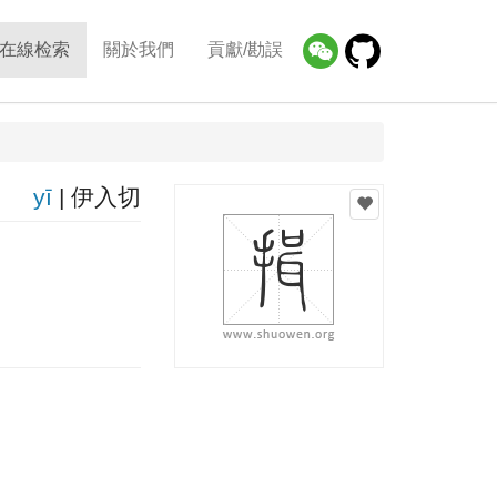
在線检索
關於我們
貢獻/勘誤
yī
| 伊入切