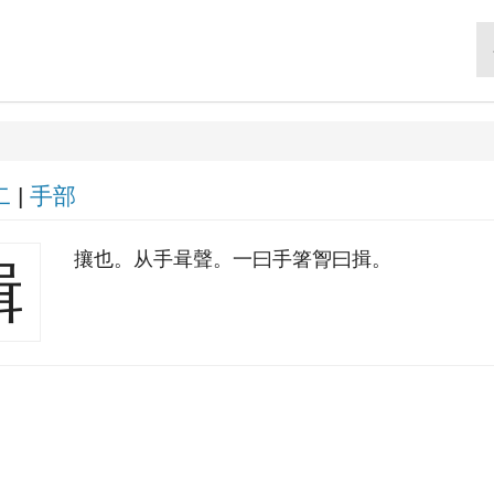
二
|
手部
攘也。从手咠聲。一曰手箸胷曰揖。
揖