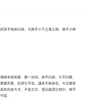
凡拱其手使前曰揖。凡推手小下之爲土揖。推手小舉
。禮經有揖有厭。厭一涉切。推手曰揖。引手曰厭。
。賓厭眔賓。此用引手也。謙若不敢前也。今文厭皆
。葢於此從今文。不從古文。是以統謂之揖尒。推手
不可從。