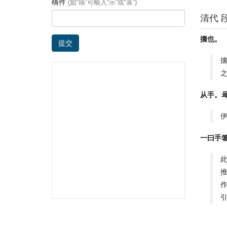
構件
(如“禧”可輸入“示”或“喜”)
清代 
攘也。
提交
从手。
一曰手