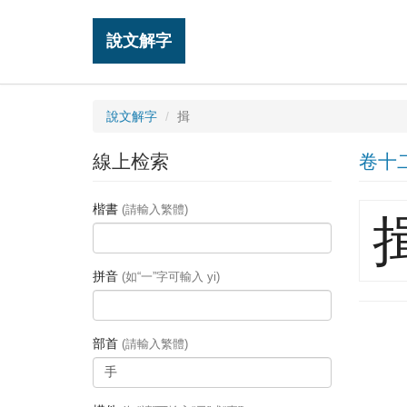
說文解字
說文解字
揖
線上检索
卷十
楷書
(請輸入繁體)
拼音
(如“一”字可輸入 yi)
部首
(請輸入繁體)