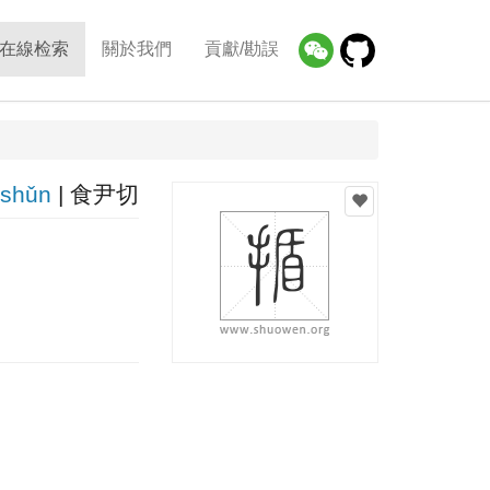
在線检索
關於我們
貢獻/勘誤
shǔn
| 食尹切