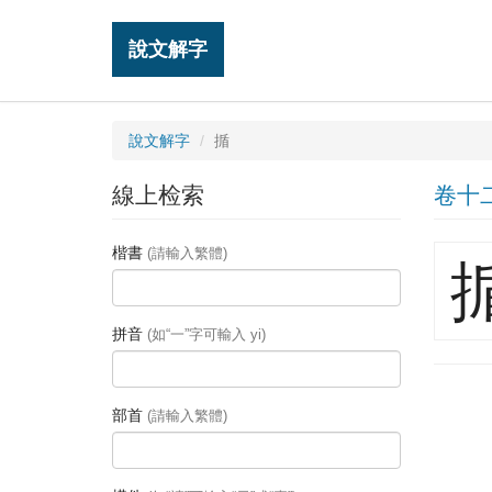
說文解字
說文解字
揗
線上检索
卷十
楷書
(請輸入繁體)
拼音
(如“一”字可輸入 yi)
部首
(請輸入繁體)