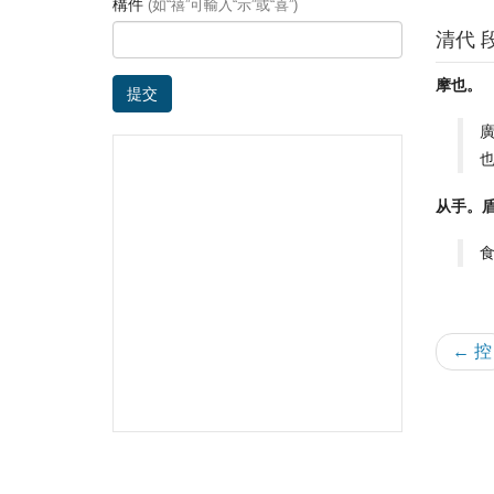
構件
(如“禧”可輸入“示”或“喜”)
清代 
摩也。
提交
从手。
← 控