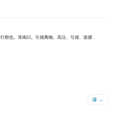
、行順也。淮南曰。引揗萬物。高注。引揗、拔擢
掾 →