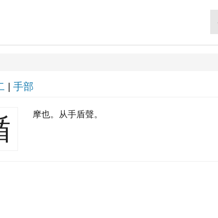
二
|
手部
摩也。从手盾聲。
揗