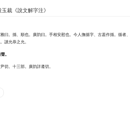
段玉裁《說文解字注》
廣雅曰。揗、順也。廣韵曰。手相安慰也。今人撫循字、古葢作揗。循者
也。讀允恭之允。
盾聲。
食尹切。十三部。廣韵詳遵切。