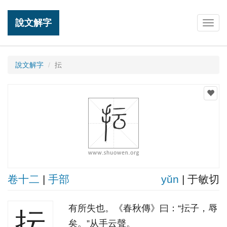
說文解字
Togg
navig
說文解字
抎
卷十二
|
手部
yǔn
| 于敏切
有所失也。《春秋傳》曰：“抎子，辱
抎
矣。”从手云聲。