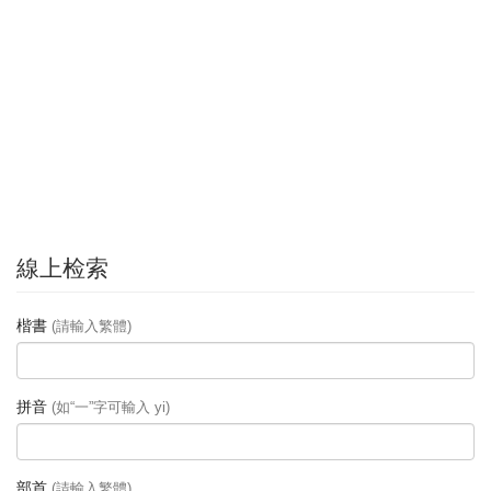
線上检索
楷書
(請輸入繁體)
拼音
(如“一”字可輸入 yi)
部首
(請輸入繁體)