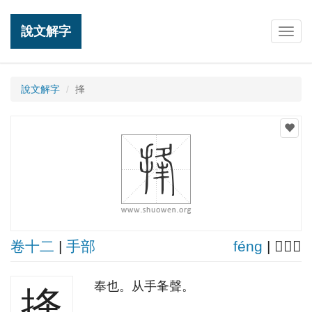
說文解字
Togg
navig
說文解字
捀
卷十二
|
手部
fénɡ
| 𢾭容切
奉也。从手夆聲。
捀