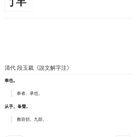
清代 段玉裁《說文解字注》
奉也。
奉者、承也。
从手。夆聲。
敷容切。九部。