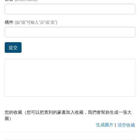
構件
(如“禧”可輸入“示”或“喜”)
提交
您的收藏（您可以把查到的篆書加入收藏，我們會幫妳生成一張大
圖）
生成圖片
|
清空收藏