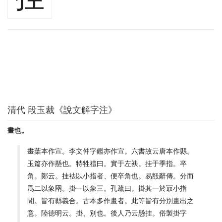
清代 段玉裁《說文解字注》
畫也。
畫葉本作宣。李文仲字鑑亦作宣。六書故云唐本作縣。
玉篇亦作懸也。特牲禮曰。實于左袂。挂于季指。卒
角。鄭云。挂袪以小指者、便卒角也。易毄辭傳。分而
爲二以象㒳。掛一以象三。孔疏曰。掛其一於冣小指
閒。皆有縣義合。古本多作畫者。此等皆有分別畫出之
意。陸德明云。掛、別也。後人乃云懸挂。俗製掛字