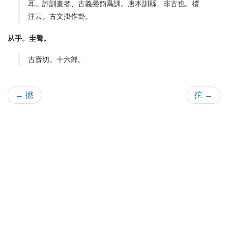
耳。許訓畫者、古義㬪韵爲訓。唐本訓縣、非古也。禮
注云。古文掛作卦。
从手。圭聲。
古賣切。十六部。
← 撚
拕 →