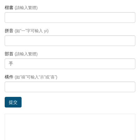
楷書
(請輸入繁體)
拼音
(如“一”字可輸入 yi)
部首
(請輸入繁體)
構件
(如“禧”可輸入“示”或“喜”)
提交