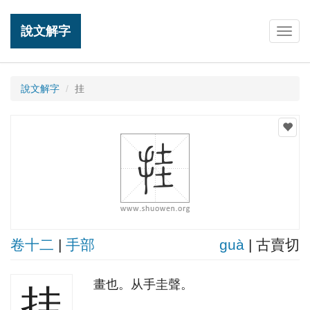
說文解字
Togg
navig
說文解字
挂
卷十二
|
手部
ɡuà
| 古賣切
畫也。从手圭聲。
挂