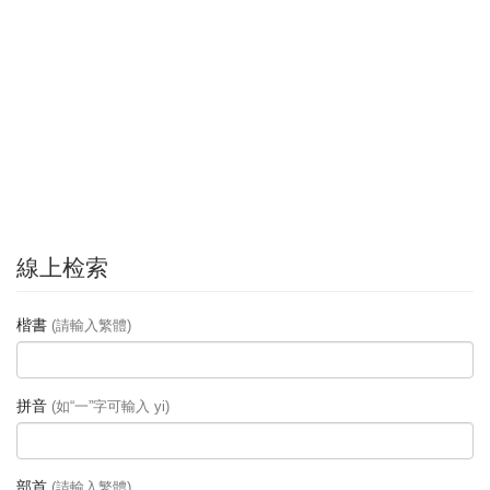
線上检索
楷書
(請輸入繁體)
拼音
(如“一”字可輸入 yi)
部首
(請輸入繁體)