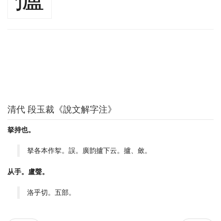
清代 段玉裁《說文解字注》
拏持也。
拏各本作挐。誤。廣韵攎下云。攎、斂。
从手。盧聲。
洛乎切。五部。