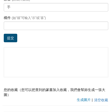
構件
(如“禧”可輸入“示”或“喜”)
提交
您的收藏（您可以把查到的篆書加入收藏，我們會幫妳生成一張大
圖）
生成圖片
|
清空收藏