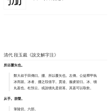
清代 段玉裁《說文解字注》
所㠯覆矢也。
鄭大叔于田傳曰。掤、所以覆矢也。左傳。公徒釋甲執
冰而踞。冰者、掤之叚借字。賈逵、服䖍皆曰。冰、犢
丸葢也。杜預云。或說犢丸是箭筩。其葢可以取飲。
从手。朋聲。
筆陵切。六部。