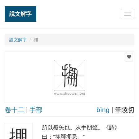
說文解字
Togg
navig
說文解字
掤
卷十二
|
手部
bīnɡ
| 筆陵切
所以覆矢也。从手朋聲。《詩》
掤
曰：“抑釋掤忌。”