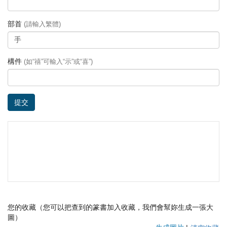
部首
(請輸入繁體)
構件
(如“禧”可輸入“示”或“喜”)
提交
您的收藏（您可以把查到的篆書加入收藏，我們會幫妳生成一張大
圖）