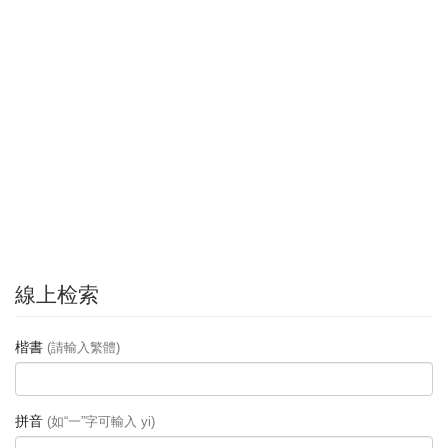
線上检索
楷書
(請輸入繁體)
拼音
(如“一”字可輸入 yi)