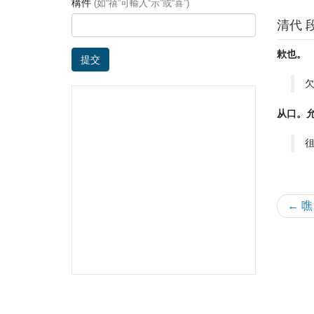
構件
(如“禧”可輸入“示”或“喜”)
清代 
欶也。
提交
从口。
← 噍