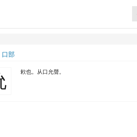
|
口部
欶也。从口允聲。
吮