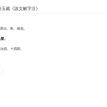
段玉裁《說文解字注》
欠部云。欶、吮也。
允聲。
徂沇切。十四部。