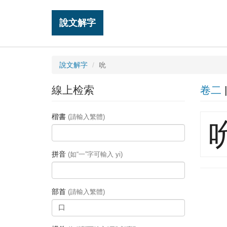
說文解字
說文解字
吮
線上检索
卷二
楷書
(請輸入繁體)
拼音
(如“一”字可輸入 yi)
部首
(請輸入繁體)