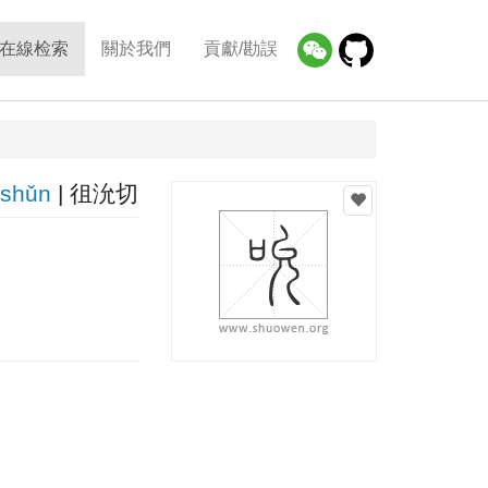
在線检索
關於我們
貢獻/勘誤
shǔn
| 徂沇切