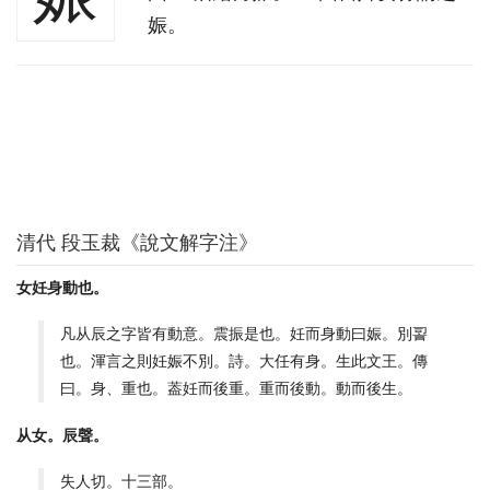
娠。
清代 段玉裁《說文解字注》
女妊身動也。
凡从辰之字皆有動意。震振是也。妊而身動曰娠。別䛐
也。渾言之則妊娠不別。詩。大任有身。生此文王。傳
曰。身、重也。葢妊而後重。重而後動。動而後生。
从女。辰聲。
失人切。十三部。