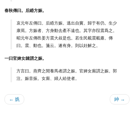
春秋傳曰。后緍方娠。
哀元年左傳曰。后緍方娠。逃出自竇。歸于有仍。生少
康焉。方娠者、方身動去產不遠也。其字亦叚震爲之。
昭元年左傳邑姜方震大叔是也。若生民載震載肅。傳
曰。震、動也。箋云。遂有身。則以妊解之。
一曰官婢女隷謂之娠。
方言曰。燕齊之閒養馬者謂之娠。官婢女廝謂之娠。郭
注。娠音振。女廝、婦人給使者。
← 姺
紳 →