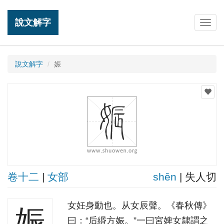
說文解字
Togg
navig
說文解字
娠
卷十二
|
女部
shēn
| 失人切
女妊身動也。从女辰聲。《春秋傳》
娠
曰：“后緡方娠。”一曰宮婢女隸謂之