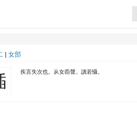
二
|
女部
疾言失次也。从女臿聲。讀若懾。
㛼