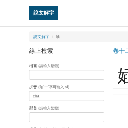
說文解字
說文解字
㛼
線上检索
卷十
楷書
(請輸入繁體)
拼音
(如“一”字可輸入 yi)
部首
(請輸入繁體)