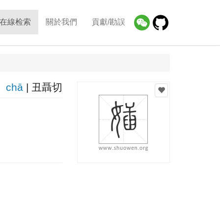
在線检索
關於我們
貢獻/勘誤
chā
| 丑聶切