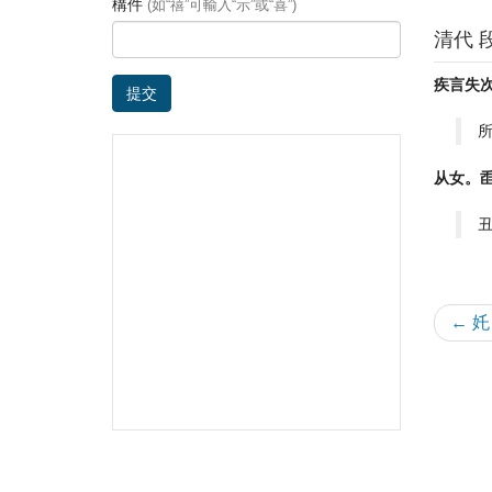
構件
(如“禧”可輸入“示”或“喜”)
清代 
疾言失
提交
从女。
← 奼