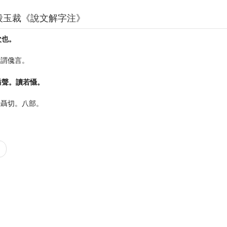
段玉裁《說文解字注》
次也。
所謂儳言。
臿聲。讀若懾。
丑聶切。八部。