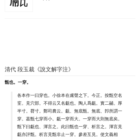
清代 段玉裁《說文解字注》
甑也。一穿。
各本作一曰穿也。小徐本在鬳聲之下。今正。按甑空名
窐。見穴部。不得云又名甗也。陶人爲甗。實二鬴。厚
半寸。脣寸。鄭司農云。甗、無底甑。無底、卽所謂一
穿。葢甑七穿而小。甗一穿而大。一穿而大則無底矣。
甑下曰甗也、渾言之。此曰甑也一穿、析言之。渾言見
甗亦評甑。析言見甑非止一穿。參差互見。使文義相