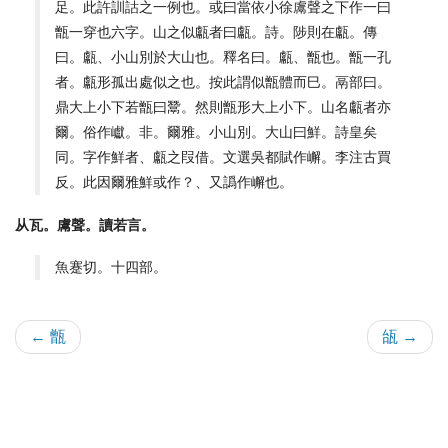
足。此許訓詁之一例也。或曰當依小徐鬳聲之下作一曰
甑一穿也六字。山之似甗者曰甗。詩。陟則在甗。傳
曰。甗、小山別於大山也。釋名曰。甗、甑也。甑一孔
者。甗形孤出處似之也。按此謂似甑體而巳。鬲部曰。
鼎大上小下若甑曰鬵。然則甑形大上小下。山名甗者亦
爾。俗作巘。非。爾雅。小山別。大山曰鮮。詩皇矣
同。字作鮮者、甗之叚借。文選吳都賦作嶰。李注古買
反。此因爾雅鮮或作？、又譌作嶰也。
从瓦。鬳聲。讀若言。
魚蹇切。十四部。
← 甑
瓵 →