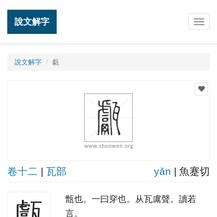
說文解字
Togg
navig
說文解字
甗
卷十二
|
瓦部
yǎn
| 魚蹇切
甑也。一曰穿也。从瓦鬳聲。讀若
甗
言。