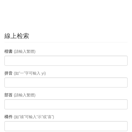
線上检索
楷書
(請輸入繁體)
拼音
(如“一”字可輸入 yi)
部首
(請輸入繁體)
構件
(如“禧”可輸入“示”或“喜”)