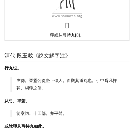
𢎫
彈或从弓持丸
[
𠁽
]
。
清代 段玉裁《說文解字注》
行丸也。
左傳。晉靈公從臺上彈人。而觀其避丸也。引申爲凡抨
彈、糾彈之偁。
从弓。單聲。
徒案切。十四部。亦平聲。
或說彈从弓持丸如此。