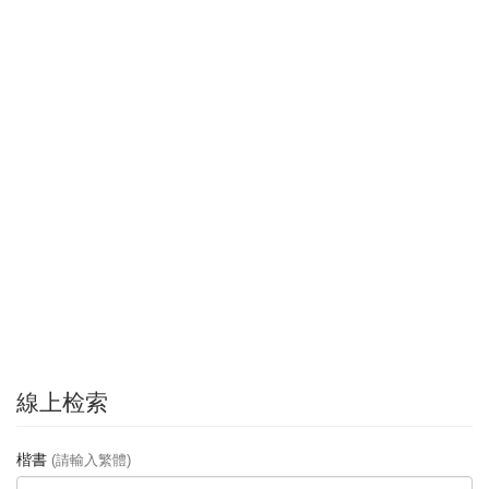
線上检索
楷書
(請輸入繁體)