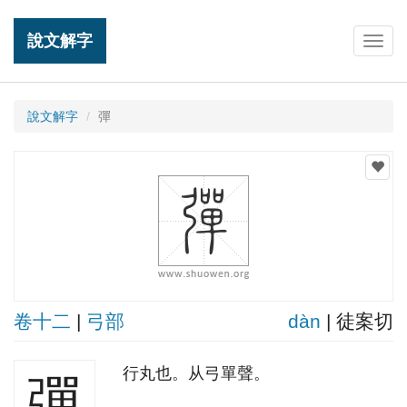
說文解字
Togg
navig
說文解字
彈
卷十二
|
弓部
dàn
| 徒案切
行丸也。从弓單聲。
彈