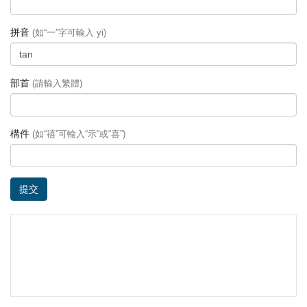
拼音
(如“一”字可輸入 yi)
部首
(請輸入繁體)
構件
(如“禧”可輸入“示”或“喜”)
提交