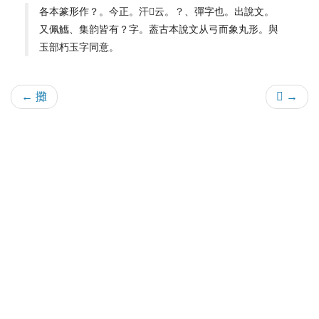
各本篆形作？。今正。汗𥳑云。？、彈字也。出說文。
又佩觿、集韵皆有？字。葢古本說文从弓而象丸形。與
玉部朽玉字同意。
← 攤
𦃖 →