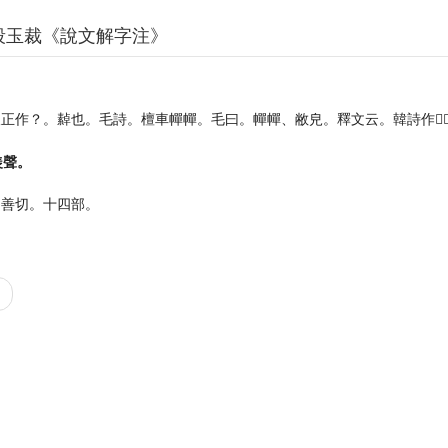
段玉裁《說文解字注》
。
正作？。繛也。毛詩。檀車幝幝。毛曰。幝幝、敝皃。釋文云。韓詩作𦅗
羨聲。
昌善切。十四部。