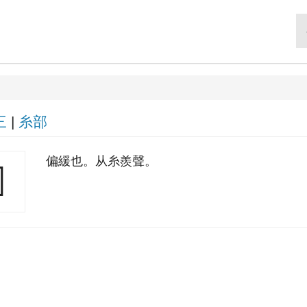
三
|
糸部
偏緩也。从糸羨聲。
