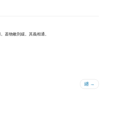
。葢物敝則緩。其義相通。
纏 →