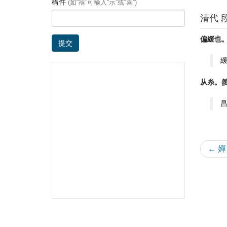
構件
(如“禧”可輸入“示”或“喜”)
清代 
偏緩也
提交
緩
从糸。
← 嬋