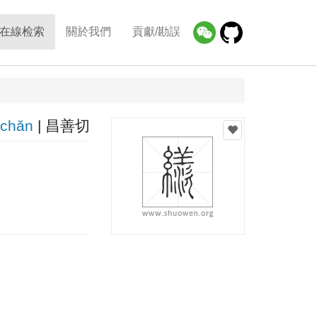
在線检索
關於我們
貢獻/勘誤
chǎn
| 昌善切