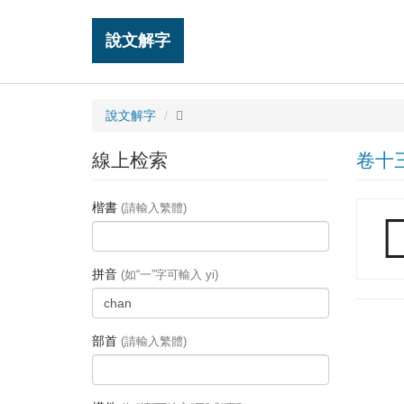
說文解字
說文解字
𦅗
線上检索
卷十
楷書
(請輸入繁體)

拼音
(如“一”字可輸入 yi)
部首
(請輸入繁體)