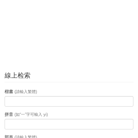
線上检索
楷書
(請輸入繁體)
拼音
(如“一”字可輸入 yi)
部首
(請輸入繁體)