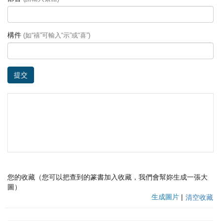
構件
(如“禧”可輸入“示”或“喜”)
提交
您的收藏（您可以把查到的篆書加入收藏，我們會幫妳生成一張大
圖）
生成圖片
|
清空收藏