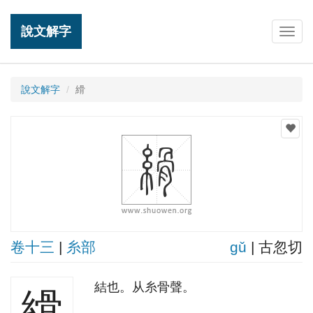
說文解字
Togg
navig
說文解字
縎
卷十三
|
糸部
ɡǔ
| 古忽切
結也。从糸骨聲。
縎