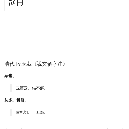
清代 段玉裁《說文解字注》
結也。
玉篇云。結不解。
从糸。骨聲。
古忽切。十五部。