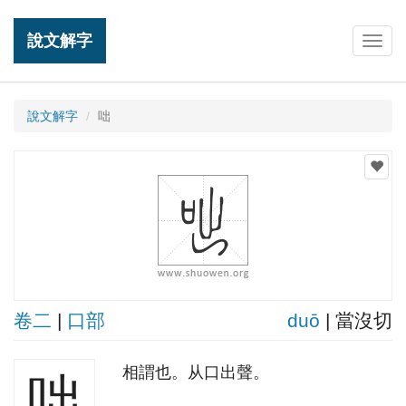
說文解字
Togg
navig
說文解字
咄
卷二
|
口部
duō
| 當沒切
相謂也。从口出聲。
咄