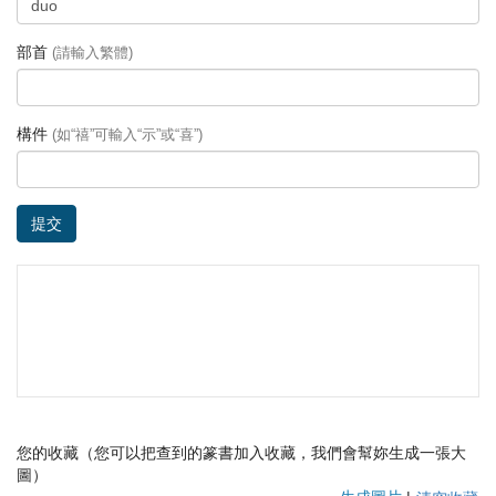
部首
(請輸入繁體)
構件
(如“禧”可輸入“示”或“喜”)
提交
您的收藏（您可以把查到的篆書加入收藏，我們會幫妳生成一張大
圖）