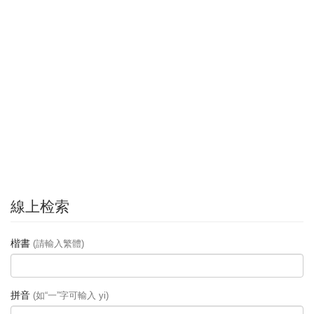
線上检索
楷書
(請輸入繁體)
拼音
(如“一”字可輸入 yi)