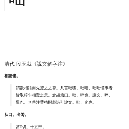
清代 段玉裁《說文解字注》
相謂也。
謂欲相語而先驚之之䛐。凡言咄嗟、咄唶、咄咄怪事者
皆取猝乍相驚之意。倉頡篇曰。咄、啐也。說文。啐、
驚也。李善注曹植贈彪詩引說文。咄、叱也。
从口。出聲。
當𣳚切。十五部。