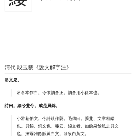
清代 段玉裁《說文解字注》
帛文皃。
帛各本作白。今依韵會正。韵會用小徐本也。
詩曰。緀兮斐兮。成是貝錦。
小雅巷伯文。今詩緀作萋。毛傳曰。萋斐、文章相錯
也。貝錦、錦文也。箋云。錦文者、如餘泉餘蚳之貝文
也。按爾雅餘貾黃白文。餘泉白黃文。