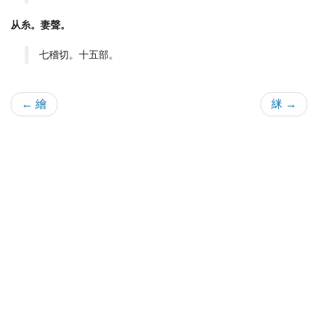
从糸。妻聲。
七稽切。十五部。
← 繪
䋛 →