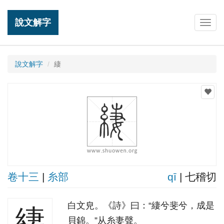
說文解字
Togg
navig
說文解字
緀
卷十三
|
糸部
qī
| 七稽切
白文皃。《詩》曰：“緀兮斐兮，成是
緀
貝錦。”从糸妻聲。