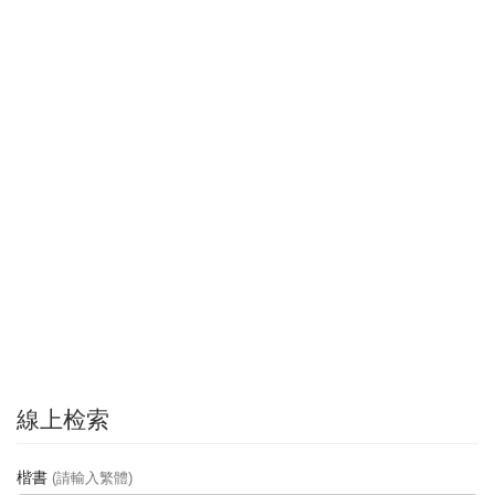
線上检索
楷書
(請輸入繁體)