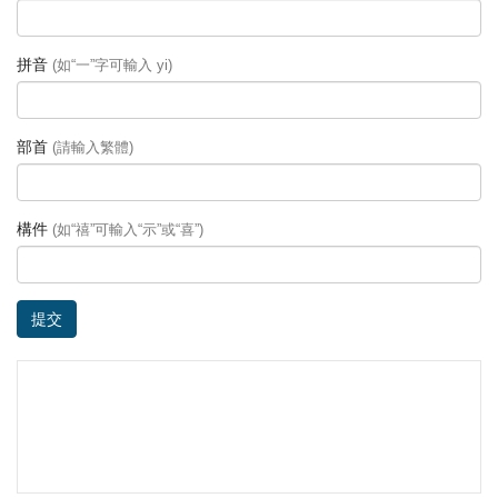
拼音
(如“一”字可輸入 yi)
部首
(請輸入繁體)
構件
(如“禧”可輸入“示”或“喜”)
提交