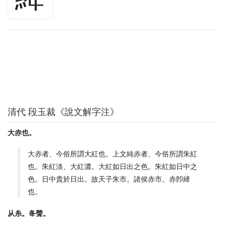
清代 段玉裁《說文解字注》
大赤也。
大赤者、今俗所謂大紅也。上文純赤者、今俗所謂朱紅
也。朱紅淡、大紅濃。大紅如日出之色。朱紅如日中之
色。日中貴於日出。故天子朱市。諸侯赤市。赤卽絳
也。
从糸。夅聲。