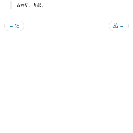
古巷切。九部。
← 絀
綰 →