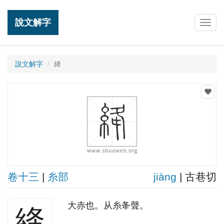
說文解字
Togg
navig
說文解字
絳
卷十三
|
糸部
jiànɡ
| 古巷切
大赤也。从糸夅聲。
絳