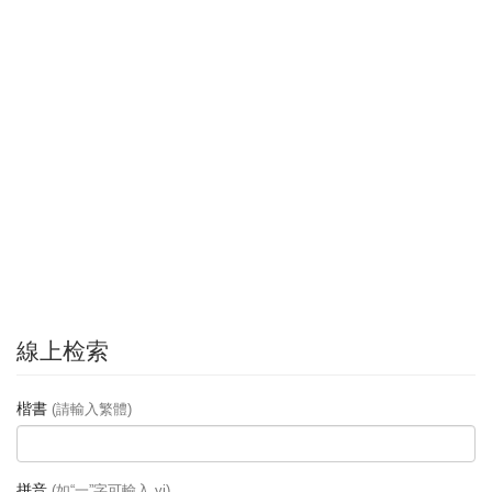
線上检索
楷書
(請輸入繁體)
拼音
(如“一”字可輸入 yi)