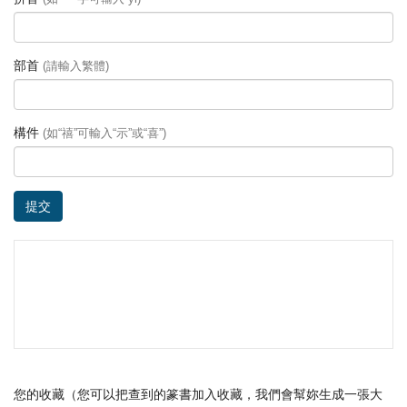
部首
(請輸入繁體)
構件
(如“禧”可輸入“示”或“喜”)
提交
您的收藏（您可以把查到的篆書加入收藏，我們會幫妳生成一張大