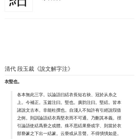
清代 段玉裁《說文解字注》
衣堅也。
各本無此三字。以論語曰絬衣長短右袂、冠於从糸之
上。今補正。玉篇注曰。堅也。廣韵注曰。堅絬。皆本
諸說文古本。非能杜撰也。自淺人不知許有引經說叚借
之例。則訓論語絬衣爲堅衣而不可通。乃刪其本義。徑
引論語使絬爲䙝之或體。殊不思絬果䙝或字、則當於衣
部䙝篆之下出一絬篆。云䙝或从舌聲。不得憒憒如是。