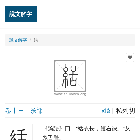
說文解字
Togg
navig
說文解字
絬
卷十三
|
糸部
xiè
| 私列切
《論語》曰：“絬衣長，短右袂。”从
絬
糸舌聲。