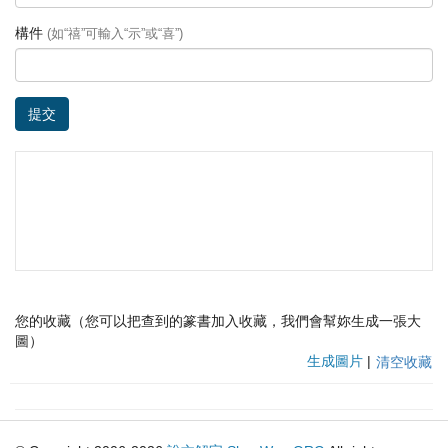
構件
(如“禧”可輸入“示”或“喜”)
提交
您的收藏（您可以把查到的篆書加入收藏，我們會幫妳生成一張大
圖）
生成圖片
|
清空收藏