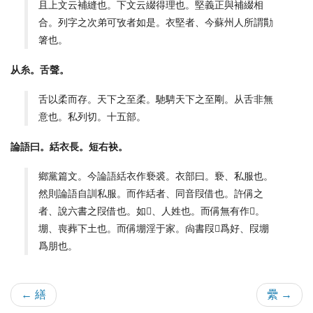
且上文云補縫也。下文云綴得理也。堅義正與補綴相
合。列字之次弟可攷者如是。衣堅者、今蘇州人所謂勩
箸也。
从糸。舌聲。
舌以柔而存。天下之至柔。馳騁天下之至剛。从舌非無
意也。私列切。十五部。
論語曰。絬衣長。短右袂。
鄉黨篇文。今論語絬衣作䙝裘。衣部曰。䙝、私服也。
然則論語自訓私服。而作絬者、同音叚借也。許偁之
者、說六書之叚借也。如𡚽、人姓也。而偁無有作𡚽。
堋、喪葬下土也。而偁堋淫于家。尙書叚𡚽爲好、叚堋
爲朋也。
← 繕
纍 →