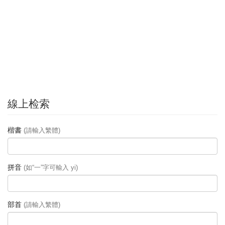
線上检索
楷書
(請輸入繁體)
拼音
(如“一”字可輸入 yi)
部首
(請輸入繁體)